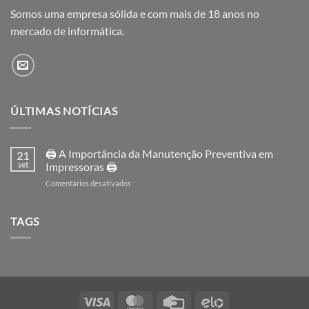
Somos uma empresa sólida e com mais de 18 anos no
mercado de informática.
ÚLTIMAS NOTÍCIAS
🖨️ A Importância da Manutenção Preventiva em
21
set
Impressoras 🖨️
em
Comentários desativados
🖨️
A
Importância
TAGS
da
Manutenção
Preventiva
em
Impressoras
🖨️
Visa
MasterCard
Credit
Elo