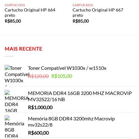
CARTUCHOS
CARTUCHOS
Cartucho Original HP 664
Cartucho Original HP 667
preto
preto
R$
85,00
R$
85,00
MAIS RECENTE
Toner Compatível W1030x / w1510x
O
O
R$
120,00
R$
105,00
preço
preço
original
atual
MEMORIA DDR4 16GB 3200 MHZ MACROVIP
era:
é:
MV32S22/16 NB
R$120,00.
R$105,00.
R$
1.000,00
Memória 8GB DDR4 3200mhz Macrovip
mv32s22/8
R$
600,00