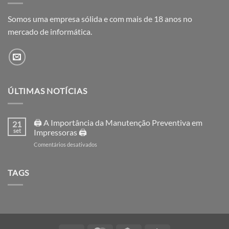
Somos uma empresa sólida e com mais de 18 anos no
mercado de informática.
ÚLTIMAS NOTÍCIAS
🖨️ A Importância da Manutenção Preventiva em
21
set
Impressoras 🖨️
em
Comentários desativados
🖨️
A
Importância
TAGS
da
Manutenção
Preventiva
em
Impressoras
🖨️