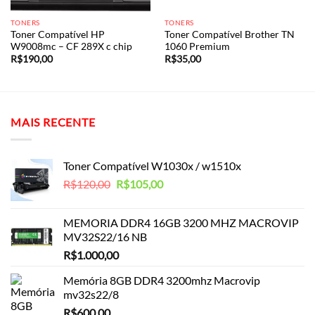
TONERS
TONERS
Toner Compatível HP
Toner Compatível Brother TN
W9008mc – CF 289X c chip
1060 Premium
R$
190,00
R$
35,00
MAIS RECENTE
Toner Compatível W1030x / w1510x
O
O
R$
120,00
R$
105,00
preço
preço
original
atual
MEMORIA DDR4 16GB 3200 MHZ MACROVIP
era:
é:
MV32S22/16 NB
R$120,00.
R$105,00.
R$
1.000,00
Memória 8GB DDR4 3200mhz Macrovip
mv32s22/8
R$
600,00