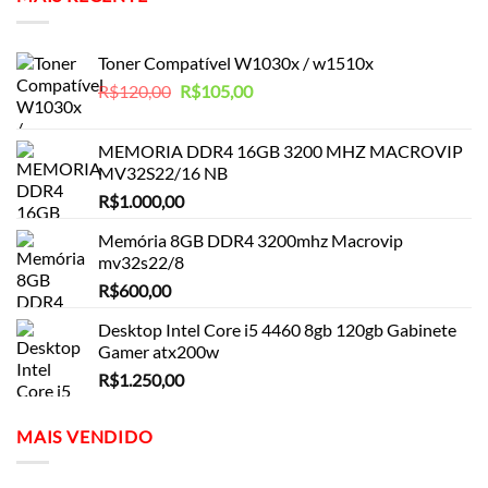
Toner Compatível W1030x / w1510x
O
O
R$
120,00
R$
105,00
preço
preço
original
atual
MEMORIA DDR4 16GB 3200 MHZ MACROVIP
era:
é:
MV32S22/16 NB
R$120,00.
R$105,00.
R$
1.000,00
Memória 8GB DDR4 3200mhz Macrovip
mv32s22/8
R$
600,00
Desktop Intel Core i5 4460 8gb 120gb Gabinete
Gamer atx200w
R$
1.250,00
MAIS VENDIDO