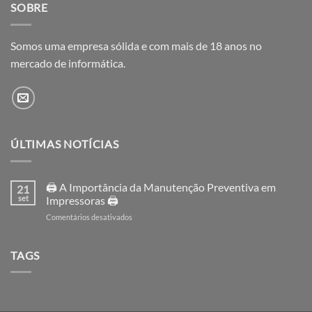
SOBRE
Somos uma empresa sólida e com mais de 18 anos no
mercado de informática.
ÚLTIMAS NOTÍCIAS
🖨️ A Importância da Manutenção Preventiva em
21
set
Impressoras 🖨️
em
Comentários desativados
🖨️
A
Importância
TAGS
da
Manutenção
Preventiva
em
Impressoras