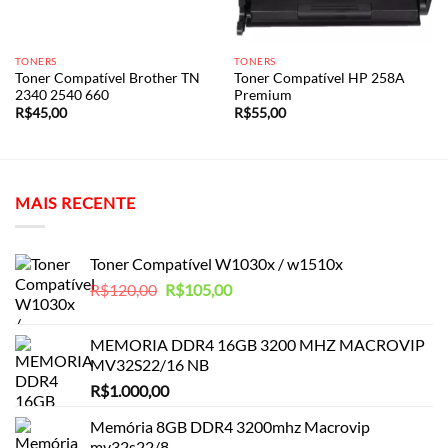
TONERS
TONERS
Toner Compatível Brother TN
Toner Compatível HP 258A
2340 2540 660
Premium
R$
45,00
R$
55,00
MAIS RECENTE
Toner Compatível W1030x / w1510x
O
O
R$
120,00
R$
105,00
preço
preço
original
atual
MEMORIA DDR4 16GB 3200 MHZ MACROVIP
era:
é:
MV32S22/16 NB
R$120,00.
R$105,00.
R$
1.000,00
Memória 8GB DDR4 3200mhz Macrovip
mv32s22/8