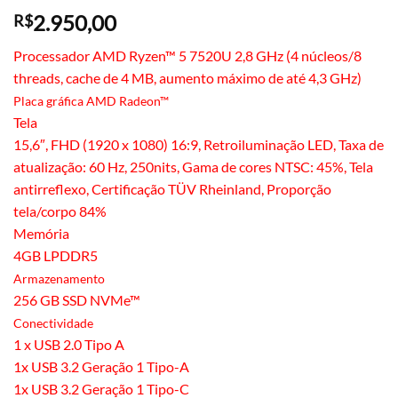
2.950,00
R$
Processador AMD Ryzen™ 5 7520U 2,8 GHz (4 núcleos/8
threads, cache de 4 MB, aumento máximo de até 4,3 GHz)
Placa gráfica AMD Radeon™
Tela
15,6″, FHD (1920 x 1080) 16:9, Retroiluminação LED, Taxa de
atualização: 60 Hz, 250nits, Gama de cores NTSC: 45%, Tela
antirreflexo, Certificação TÜV Rheinland, Proporção
tela/corpo 84%
Memória
4GB LPDDR5
Armazenamento
256 GB SSD NVMe™
Conectividade
1 x USB 2.0 Tipo A
1x USB 3.2 Geração 1 Tipo-A
1x USB 3.2 Geração 1 Tipo-C