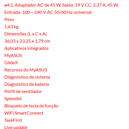
ø4,5, Adaptador AC de 45 W, Saída: 19 V CC, 2,37 A, 45 W,
Entrada: 100 ~ 240 V AC 50/60 Hz universal
Peso
1,63 kg
Dimensões (L x C x A)
36,03 x 23,25 x 1,79 cm
Aplicativos integrados
MyASUS
GlideX
Recursos do MyASUS
Diagnóstico de sistema
Diagnóstico de bateria
Perfil de ventilador
Splendid
Bloqueio de tecla de função
WiFi SmartConnect
TaskFirst
Live update