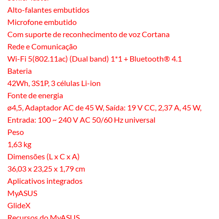
Alto-falantes embutidos
Microfone embutido
Com suporte de reconhecimento de voz Cortana
Rede e Comunicação
Wi-Fi 5(802.11ac) (Dual band) 1*1 + Bluetooth® 4.1
Bateria
42Wh, 3S1P, 3 células Li-ion
Fonte de energia
ø4,5, Adaptador AC de 45 W, Saída: 19 V CC, 2,37 A, 45 W,
Entrada: 100 ~ 240 V AC 50/60 Hz universal
Peso
1,63 kg
Dimensões (L x C x A)
36,03 x 23,25 x 1,79 cm
Aplicativos integrados
MyASUS
GlideX
Recursos do MyASUS