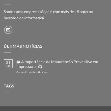
Somos uma empresa sólida e com mais de 18 anos no
mercado de informática.
ÚLTIMAS NOTÍCIAS
🖨️ A Importância da Manutenção Preventiva em
21
set
Impressoras 🖨️
em
Comentários desativados
🖨️
A
Importância
TAGS
da
Manutenção
Preventiva
em
Impressoras
🖨️