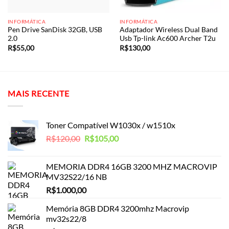
INFORMÁTICA
INFORMÁTICA
Pen Drive SanDisk 32GB, USB
Adaptador Wireless Dual Band
2.0
Usb Tp-link Ac600 Archer T2u
R$
55,00
R$
130,00
MAIS RECENTE
Toner Compatível W1030x / w1510x
O
O
R$
120,00
R$
105,00
preço
preço
original
atual
MEMORIA DDR4 16GB 3200 MHZ MACROVIP
era:
é:
MV32S22/16 NB
R$120,00.
R$105,00.
R$
1.000,00
Memória 8GB DDR4 3200mhz Macrovip
mv32s22/8