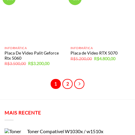
INFORMÁTICA
INFORMÁTICA
Placa De Video Palit Geforce
Placa de Video RTX 5070
Rtx 5060
O
O
R$
5.200,00
R$
4.800,00
preço
preço
O
O
R$
3.500,00
R$
3.200,00
original
atual
preço
preço
era:
é:
original
atual
R$5.200,00.
R$4.800,0
era:
é:
R$3.500,00.
R$3.200,00.
1
2
MAIS RECENTE
Toner Compatível W1030x / w1510x