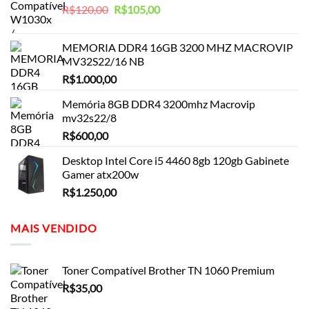
O
O
R$
120,00
R$
105,00
preço
preço
original
atual
MEMORIA DDR4 16GB 3200 MHZ MACROVIP
era:
é:
MV32S22/16 NB
R$120,00.
R$105,00.
R$
1.000,00
Memória 8GB DDR4 3200mhz Macrovip
mv32s22/8
R$
600,00
Desktop Intel Core i5 4460 8gb 120gb Gabinete
Gamer atx200w
R$
1.250,00
MAIS VENDIDO
Toner Compatível Brother TN 1060 Premium
R$
35,00