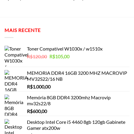
MAIS RECENTE
Toner Compatível W1030x / w1510x
O
O
R$
120,00
R$
105,00
preço
preço
original
atual
MEMORIA DDR4 16GB 3200 MHZ MACROVIP
era:
é:
MV32S22/16 NB
R$120,00.
R$105,00.
R$
1.000,00
Memória 8GB DDR4 3200mhz Macrovip
mv32s22/8
R$
600,00
Desktop Intel Core i5 4460 8gb 120gb Gabinete
Gamer atx200w