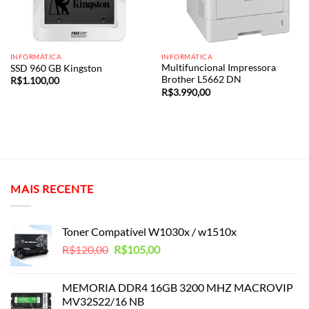
INFORMÁTICA
INFORMÁTICA
Multifuncional Impressora
SSD 960 GB Kingston
Brother L5662 DN
R$
1.100,00
R$
3.990,00
MAIS RECENTE
Toner Compatível W1030x / w1510x
O
O
R$
120,00
R$
105,00
preço
preço
original
atual
MEMORIA DDR4 16GB 3200 MHZ MACROVIP
era:
é:
MV32S22/16 NB
R$120,00.
R$105,00.