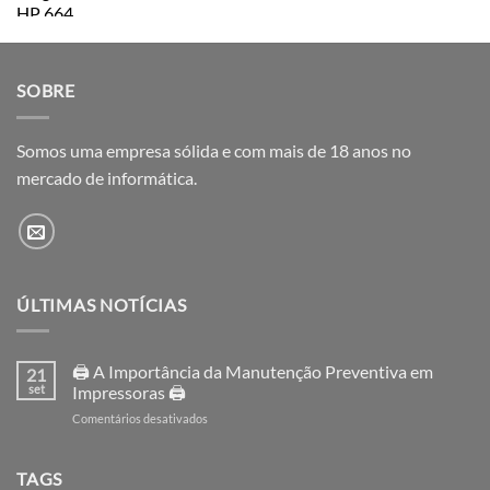
SOBRE
Somos uma empresa sólida e com mais de 18 anos no
mercado de informática.
ÚLTIMAS NOTÍCIAS
🖨️ A Importância da Manutenção Preventiva em
21
set
Impressoras 🖨️
em
Comentários desativados
🖨️
A
Importância
TAGS