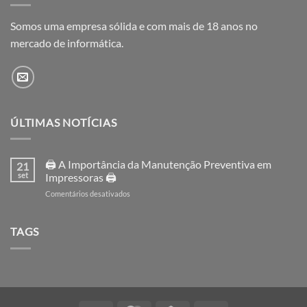
Somos uma empresa sólida e com mais de 18 anos no
mercado de informática.
ÚLTIMAS NOTÍCIAS
🖨️ A Importância da Manutenção Preventiva em
21
set
Impressoras 🖨️
em
Comentários desativados
🖨️
A
Importância
TAGS
da
Manutenção
Preventiva
em
Impressoras
🖨️