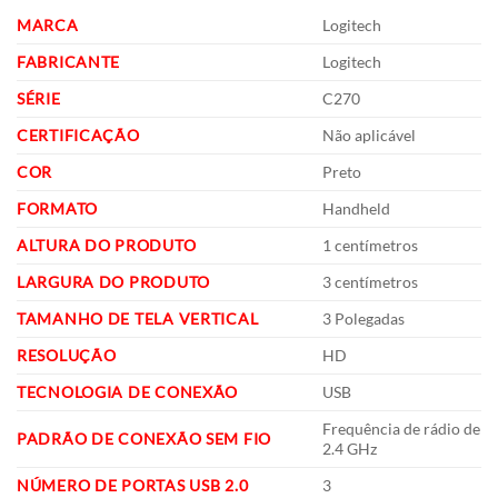
MARCA
‎Logitech
FABRICANTE
‎Logitech
SÉRIE
‎C270
CERTIFICAÇÃO
‎Não aplicável
COR
‎Preto
FORMATO
‎Handheld
ALTURA DO PRODUTO
‎1 centímetros
LARGURA DO PRODUTO
‎3 centímetros
TAMANHO DE TELA VERTICAL
‎3 Polegadas
RESOLUÇÃO
‎HD
TECNOLOGIA DE CONEXÃO
‎USB
‎Frequência de rádio de
PADRÃO DE CONEXÃO SEM FIO
2.4 GHz
NÚMERO DE PORTAS USB 2.0
‎3