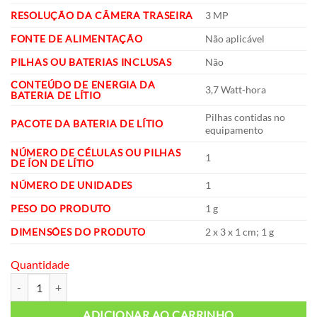
RESOLUÇÃO DA CÂMERA TRASEIRA
‎3 MP
FONTE DE ALIMENTAÇÃO
‎Não aplicável
PILHAS OU BATERIAS INCLUSAS
‎Não
CONTEÚDO DE ENERGIA DA
‎3,7 Watt-hora
BATERIA DE LÍTIO
‎Pilhas contidas no
PACOTE DA BATERIA DE LÍTIO
equipamento
NÚMERO DE CÉLULAS OU PILHAS
‎1
DE ÍON DE LÍTIO
NÚMERO DE UNIDADES
‎1
PESO DO PRODUTO
‎1 g
DIMENSÕES DO PRODUTO
‎2 x 3 x 1 cm; 1 g
Quantidade
web cam logitech c270 FULLHD quantidade
ADICIONAR AO CARRINHO