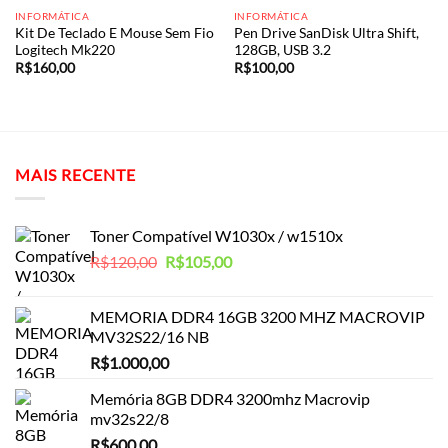
INFORMÁTICA
INFORMÁTICA
Kit De Teclado E Mouse Sem Fio
Pen Drive SanDisk Ultra Shift,
Logitech Mk220
128GB, USB 3.2
R$
160,00
R$
100,00
MAIS RECENTE
Toner Compatível W1030x / w1510x
O
O
R$
120,00
R$
105,00
preço
preço
original
atual
MEMORIA DDR4 16GB 3200 MHZ MACROVIP
era:
é:
MV32S22/16 NB
R$120,00.
R$105,00.
R$
1.000,00
Memória 8GB DDR4 3200mhz Macrovip
mv32s22/8
R$
600,00