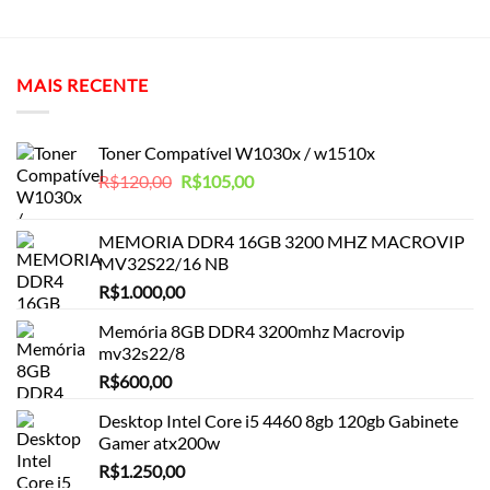
MAIS RECENTE
Toner Compatível W1030x / w1510x
O
O
R$
120,00
R$
105,00
preço
preço
original
atual
MEMORIA DDR4 16GB 3200 MHZ MACROVIP
era:
é:
MV32S22/16 NB
R$120,00.
R$105,00.
R$
1.000,00
Memória 8GB DDR4 3200mhz Macrovip
mv32s22/8
R$
600,00
Desktop Intel Core i5 4460 8gb 120gb Gabinete
Gamer atx200w
R$
1.250,00